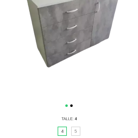
TALLE:
4
4
5